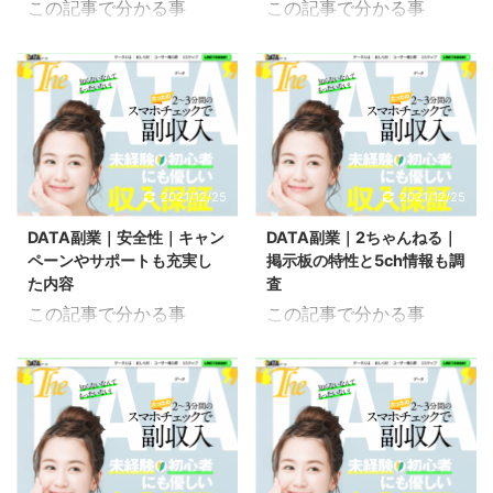
この記事で分かる事
この記事で分かる事
注意すべき危険性や年齢
ているサービスになって
DATA副業の初期費用
DATA副業の収入保証
制限はあるのかについて
います。 DATA副業に関
DATA副業の費用に含ま
DATA副業の返金条件 こ
解説していきます。 こち
する知恵袋に質問や回答
れるもの こちらは
ちらはDATA(データ)とい
らの記事では、DATA副
がいくつか得られていた
DATA(データ)という副業
う副業の返金ついて検証
業の全体的な概要になっ
のでそちらを基に詐欺の
の初期費用について検証
してみた記事です。 副業
ているので合わせてご覧
可能性はあるのかについ
してみた記事です。 初期
として始めたのに「全く
ください。 気になる内容
ても解説していきます。
費用にお金がかかると悩
稼げなかった」なんてこ
2021/12/25
2021/12/25
へ移動 DATA(データ)副
こちらの記事では、
んでしまう方もいるかも
とがあったら時間や労力
業の危険性 初期投資費用
DATA副業の全体的な概
DATA副業｜安全性｜キャン
DATA副業｜2ちゃんねる｜
しれませんがすぐに回収
が勿体無いだけじゃなく
が必要 こちらの記事 ...
要になっているので合わ
ペーンやサポートも充実し
掲示板の特性と5ch情報も調
出来るような金額であれ
てお金も無駄になってく
せてご ...
た内容
査
ば不安もなくなると思い
る可能性も出てくると思
この記事で分かる事
この記事で分かる事
ます。 DATA副業の初期
います。 ただ、万が一の
DATA副業の安全性
DATA副業の2ちゃんねる
費用やコストに含まれて
場合にでも収入保証が用
DATA副業のサポート こ
情報 DATA副業の5ちゃ
いるものについて解説し
意されているので安心で
ちらはDATA(データ)とい
んねる情報 こちらは
ていきます。 こちらの記
す。 DATA副業の収入保
う副業の安全性ついて検
DATA(データ)という副業
事では、DATA副業の全
証はどのようなものなの
証してみた記事です。 ど
の2ちゃんねる(2ch)情報
体的な概要になっている
か返金方法についても解
うせ副業を始めるなら怪
について検証してみた記
ので合わせてご覧くださ
説していきます。 こちら