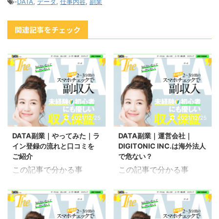
-
DATA
,
データ
,
仕事内容
,
副業
関連記事をチェック
2021/12/25
2021/12/25
DATA副業｜やってみた｜ラ
DATA副業｜運営会社｜
イン登録の流れと口コミを
DIGITONIC INC.は海外法人
ご紹介
で危ない？
この記事で分かる事
この記事で分かる事
DATA副業のライン登録
DATA副業の運営会社 海
の流れ DATA副業をやっ
外法人は危ないか こちら
てみた人の口コミ こちら
はDATA(データ)という副
はDATA(データ)という副
業の運営会社について検