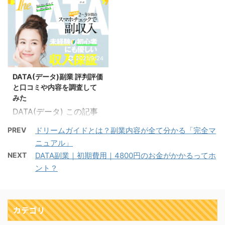
た。 DATA副業が怪しい
悪い評判についても解説
ちらはDATA(データ)とい
ちらはDATA(データ)とい
ビジネスで稼げない内容
していきます。 こちらの
う副業の確定申告ついて
う副業の退会方法ついて
なのかについて解説して
記事では、DATA副業の
検証してみた記事です。
検証してみた記事です。
いきます。 こちらの記事
全体的な概要になってい
副業として5万円～70万
登録は出来たとしても退
では、DATA副業の全体
るので合わせてご覧くだ
円が稼げるとされていま
会するのにお金がかかっ
2021/9/24
的な概要になっているの
さい。口コミも掲載して
すが、稼いだことで税金
たりペナルティが発生し
で合わせてご覧くださ
います。 気になる内容へ
DATA(データ)副業 評判評価
や確定申告にどのような
たりすると始めるのにも
い。 気になる内容へ移動
移動 DATA(データ)副 ...
と口コミや内容を調査して
影響が出てくるのか知り
億劫になってしまうこと
DA ...
みた
たい人もいるはずです。
もあると思います。
DATA(データ) この記事
DATA副業の税金費用か
DATA副業の退会方法の
で分かる事 DATA(デー
ら確定申告の必要性、副
手順や解約費用について
PREV
ドリームガイドとは？副業内容が全て分かる「完全マ
タ)副業の内容 DATA(デ
業としてどのようなこと
解説していきます。 こち
ニュアル」
ータ)副業の口コミ
に活用出来るのかについ
らの記事では、DATA副
NEXT
DATA副業｜初期費用｜4800円のお金がかかるってホ
DATA(データ)副業の評判
て解説していきます。 こ
業の全体的な概要になっ
ント？
DATA(データ)副業の評価
ちらの記事では、DATA
ているので合わせてご覧
DATA(データ)という副業
副業の全体的な概要にな
ください。 気になる内容
に関する記事になりま
っているので合わせてご
へ移動 DATA(データ)副
す。 たったの2～3分間
カテゴリ
覧ください。 気になる
業の退会方法の手順 手順
のスマホチェックで副収