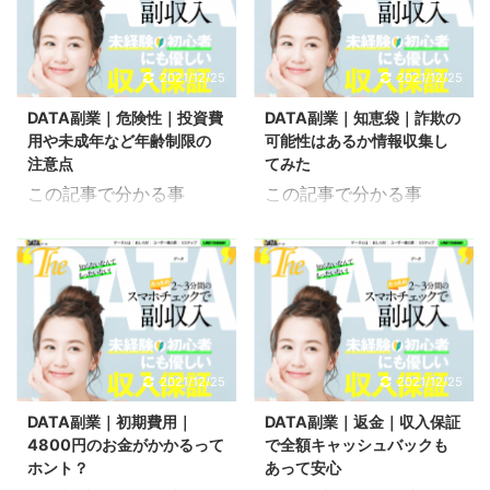
業をやってみた内容につ
証してみた記事です。 運
いて検証してみた記事で
営会社について調査する
す。 副業としてどのよう
必要性は本来ないと言え
2021/12/25
2021/12/25
なものなのかは評判や評
ますが、詐欺まがいな副
DATA副業｜危険性｜投資費
DATA副業｜知恵袋｜詐欺の
価を確認することで理解
業も増えてきているので
用や未成年など年齢制限の
可能性はあるか情報収集し
することは出来ても実際
情報を把握しておくだけ
注意点
てみた
にやってみないと分から
でも危ない副業を回避す
この記事で分かる事
この記事で分かる事
ないことも多くあると思
ることにも繋がります。
DATA副業の危険性
DATA副業の知恵袋の情
います。 DATA副業のラ
DATA副業は危ない副業
DATA副業の年齢制限 こ
報 DATA副業の詐欺の可
イン登録の流れからやっ
なのか運営会社を中心に
ちらはDATA(データ)とい
能性 こちらはDATA(デー
てみた人の口コミについ
解説していきます。 こち
う副業の危険性ついて検
タ)という副業のヤフー
て解説していきます。 こ
らの記事では、DATA副
証してみた記事です。 副
知恵袋について検証して
ちらの記事では、DATA
業の全体的な概要になっ
業として比較的安全とは
みた記事です。 ヤフー知
副業の全体的な概要にな
ているので合わせてご覧
されてはいますが、危険
恵袋というのはYahoo!ID
2021/12/25
2021/12/25
っているので合わせてご
ください。 気になる内容
までとはいかなくても注
を持っている方なら誰で
覧ください。 気になる内
へ移動 DATA(データ)副
DATA副業｜初期費用｜
DATA副業｜返金｜収入保証
意点として認識しておい
も質問や回答が行なうこ
容へ移動 DATA(デー ...
業の運営会社 DIG ...
4800円のお金がかかるって
で全額キャッシュバックも
た方が良いものもあると
とが出来る
ホント？
あって安心
思います。 DATA副業の
Yahoo!JAPANが提供し