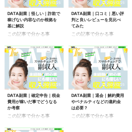
しいビジネスよりも評判
事です。 何か情報を得よ
2021/12/25
2021/12/25
い。 気になる内容へ移動
の記事では、DATA副業
も良さそうな安全性があ
うと思った場合に2ちゃ
DATA(データ)副業の初期
の全体的な概要になって
DATA副業｜怪しい｜詐欺で
DATA副業｜口コミ｜悪い評
る副業をやってみたいと
んねるなどの掲示板から
費用 初期費用 DATA ...
いるので合わせてご覧く
稼げない内容なのか根拠を
判と良いレビューを見比べ
いうのは当然のことだと
評判を探るということを
ださ ...
基に解説
てみた
思います。 DATA副業の
したことがある方もいる
この記事で分かる事
この記事で分かる事
安全性やキャンペーンサ
かもしれません。 DATA
DATA副業は怪しい詐欺
DATA副業の悪い評判
ポートなどのサービスに
副業の2ちゃんねるや5ち
か DATA副業の怪しい内
DATA副業の良い口コミ
ついても解説していきま
ゃんねる掲示板の情報か
容 こちらはDATA(デー
こちらはDATA(データ)と
す。 こちらの記事では、
ら危険性についても解説
タ)という副業が怪しい
いう副業の口コミついて
DATA副業の全体的な概
していきます。 こちらの
かについて検証してみた
検証してみた記事です。
要になっているので合わ
記事では、DATA副業の
記事です。 これまでの検
これまでにも口コミや評
せてご覧ください。 気に
全体的な概要になってい
証からも詐欺の可能性は
判については検証してき
2021/12/25
2021/12/25
なる内容へ移動 DATA(デ
るので合わせてご覧くだ
低いと考えられそうです
ていますが、悪い評判と
ータ)副業の安全性 作業
さい。 気になる内容へ移
DATA副業｜確定申告｜税金
DATA副業｜退会｜解約費用
が、怪しい副業だった場
いうのも知っておくとデ
ノルマがない こちら ...
動 DATA(デー ...
費用が稼いだ事でどうなる
やペナルティなどの違約金
合は何かしらの根拠や理
メリットを事前に確認出
か考察
は必要？
由というのがあります。
来るので参考に出来ると
この記事で分かる事
この記事で分かる事
そういった内容も含めて
思います。 DATA副業の
DATA副業の確定申告
DATA副業の退会方法
徹底的に調査してみまし
良い口コミだけじゃなく
DATA副業の活用方法 こ
DATA副業の解約費用 こ