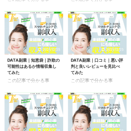
DATA副業の仕事内容
DATA副業の運営会社 海
DATA副業でやる事 こち
外法人は危ないか こちら
らはDATA(データ)という
はDATA(データ)という副
副業の仕事内容とやる事
業の運営会社について検
について検証してみた記
証してみた記事です。 運
事です。 仕事内容が分か
営会社について調査する
っていればそこまで身構
必要性は本来ないと言え
2021/12/25
2021/12/25
えることもなくすんなり
ますが、詐欺まがいな副
DATA副業｜知恵袋｜詐欺の
DATA副業｜口コミ｜悪い評
と作業に取り掛かること
業も増えてきているので
可能性はあるか情報収集し
判と良いレビューを見比べ
も出来ると思います。
情報を把握しておくだけ
てみた
てみた
DATA副業はスマホだけ
でも危ない副業を回避す
この記事で分かる事
この記事で分かる事
で出来るということが最
ることにも繋がります。
DATA副業の知恵袋の情
DATA副業の悪い評判
大の特徴になっていてや
DATA副業は危ない副業
報 DATA副業の詐欺の可
DATA副業の良い口コミ
り方や作業内容として何
なのか運営会社を中心に
能性 こちらはDATA(デー
こちらはDATA(データ)と
するのかについて解説し
解説していきます。 こち
タ)という副業のヤフー
いう副業の口コミついて
ていきます。 こちらの記
らの記事では、DATA副
知恵袋について検証して
検証してみた記事です。
事では、DATA副業の全
業の全体的な概要になっ
みた記事です。 ヤフー知
これまでにも口コミや評
体的な概要になっている
ているので合わせてご覧
恵袋というのはYahoo!ID
判については検証してき
2021/12/25
2021/12/25