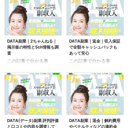
ちらはDATA(データ)とい
れるもの こちらは
てみた人の口コミについ
す。 こちらの記事では、
う副業の確定申告ついて
DATA(データ)という副業
て解説していきます。 こ
DATA副業の全体的な概
検証してみた記事です。
の初期費用について検証
ちらの記事では、DATA
要になっているので合わ
副業として5万円～70万
してみた記事です。 初期
副業の全体的な概要にな
せてご覧ください。 気に
円が稼げるとされていま
費用にお金がかかると悩
2021/12/25
2021/12/25
っているので合わせてご
なる内容へ移動 DATA(デ
すが、稼いだことで税金
んでしまう方もいるかも
覧ください。 気になる内
ータ)副業の安全性 作業
DATA副業｜2ちゃんねる｜
DATA副業｜返金｜収入保証
や確定申告にどのような
しれませんがすぐに回収
容へ移動 DATA(デー ...
ノルマがない こちら ...
掲示板の特性と5ch情報も調
で全額キャッシュバックも
影響が出てくるのか知り
出来るような金額であれ
査
あって安心
たい人もいるはずです。
ば不安もなくなると思い
この記事で分かる事
この記事で分かる事
DATA副業の税金費用か
ます。 DATA副業の初期
DATA副業の2ちゃんねる
DATA副業の収入保証
ら確定申告の必要性、副
費用やコストに含まれて
情報 DATA副業の5ちゃ
DATA副業の返金条件 こ
業としてどのようなこと
いるものについて解説し
んねる情報 こちらは
ちらはDATA(データ)とい
に活用出来るのかについ
ていきます。 こちらの記
DATA(データ)という副業
う副業の返金ついて検証
て解説していきます。 こ
事では、DATA副業の全
の2ちゃんねる(2ch)情報
してみた記事です。 副業
ちらの記事では、DATA
体的な概要になっている
について検証してみた記
として始めたのに「全く
副業の全体的な概要にな
ので合わせてご覧くださ
事です。 何か情報を得よ
稼げなかった」なんてこ
2021/9/24
2021/12/25
っているので合わせてご
い。 気になる内容へ移動
うと思った場合に2ちゃ
とがあったら時間や労力
覧ください。 気になる
DATA(データ)副業の初期
DATA(データ)副業 評判評価
DATA副業｜退会｜解約費用
んねるなどの掲示板から
が勿体無いだけじゃなく
内容へ移動 ...
費用 初期費用 DATA ...
と口コミや内容を調査して
やペナルティなどの違約金