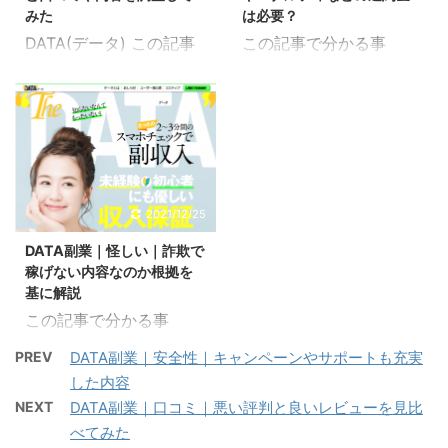
評判を探るということを
てお金も無駄になってく
みた
は必要？
したことがある方もいる
る可能性も出てくると思
DATA(データ) この記事
この記事で分かる事
かもしれません。 DATA
います。 ただ、万が一の
で分かる事 DATA(デー
DATA副業の退会方法
副業の2ちゃんねるや5ち
場合にでも収入保証が用
タ)副業の内容 DATA(デ
DATA副業の解約費用 こ
ゃんねる掲示板の情報か
意されているので安心で
ータ)副業の口コミ
ちらはDATA(データ)とい
ら危険性についても解説
す。 DATA副業の収入保
DATA(データ)副業の評判
う副業の退会方法ついて
していきます。 こちらの
証はどのようなものなの
DATA(データ)副業の評価
検証してみた記事です。
記事では、DATA副業の
か返金方法についても解
DATA(データ)という副業
登録は出来たとしても退
全体的な概要になってい
説していきます。 こちら
に関する記事になりま
会するのにお金がかかっ
2021/12/25
るので合わせてご覧くだ
の記事では、DATA副業
す。 たったの2～3分間
たりペナルティが発生し
さい。 気になる内容へ移
の全体的な概要になって
DATA副業｜怪しい｜詐欺で
のスマホチェックで副収
たりすると始めるのにも
動 DATA(デー ...
いるので合わせてご覧く
稼げない内容なのか根拠を
入を得ることが出来る未
億劫になってしまうこと
ださ ...
基に解説
経験者や初心者にも優し
もあると思います。
この記事で分かる事
いネットビジネスになっ
DATA副業の退会方法の
DATA副業は怪しい詐欺
ています。 こんな方にお
手順や解約費用について
PREV
DATA副業｜安全性｜キャンペーンやサポートも充実
か DATA副業の怪しい内
すすめ スマホだけで稼ぎ
解説していきます。 こち
した内容
容 こちらはDATA(デー
たい方 毎月5万円～70万
らの記事では、DATA副
NEXT
DATA副業｜口コミ｜悪い評判と良いレビューを見比
タ)という副業が怪しい
円収入UPさせたい方 サ
業の全体的な概要になっ
べてみた
かについて検証してみた