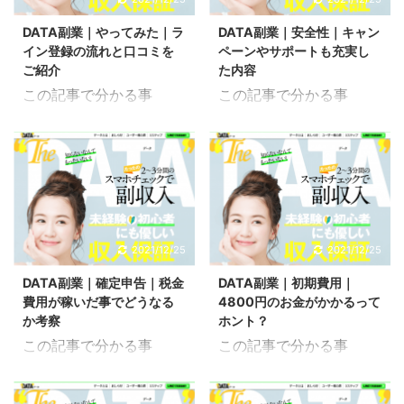
ので合わせてご覧くださ
ください。 気になる内容
を持っている方なら誰で
ていますが、悪い評判と
い。 気になる内容へ移動
へ移動 DATA(データ)副
DATA副業｜やってみた｜ラ
DATA副業｜安全性｜キャン
も質問や回答が行なうこ
いうのも知っておくとデ
DATA(データ)副業の仕
業の運営会社 DIG ...
イン登録の流れと口コミを
ペーンやサポートも充実し
とが出来る
メリットを事前に確認出
...
ご紹介
た内容
Yahoo!JAPANが提供し
来るので参考に出来ると
この記事で分かる事
この記事で分かる事
ているサービスになって
思います。 DATA副業の
DATA副業のライン登録
DATA副業の安全性
います。 DATA副業に関
良い口コミだけじゃなく
の流れ DATA副業をやっ
DATA副業のサポート こ
する知恵袋に質問や回答
悪い評判についても解説
てみた人の口コミ こちら
ちらはDATA(データ)とい
がいくつか得られていた
していきます。 こちらの
はDATA(データ)という副
う副業の安全性ついて検
のでそちらを基に詐欺の
記事では、DATA副業の
業をやってみた内容につ
証してみた記事です。 ど
可能性はあるのかについ
全体的な概要になってい
いて検証してみた記事で
うせ副業を始めるなら怪
ても解説していきます。
るので合わせてご覧くだ
す。 副業としてどのよう
しいビジネスよりも評判
2021/12/25
2021/12/25
こちらの記事では、
さい。口コミも掲載して
なものなのかは評判や評
も良さそうな安全性があ
DATA副業の全体的な概
います。 気になる内容へ
DATA副業｜確定申告｜税金
DATA副業｜初期費用｜
価を確認することで理解
る副業をやってみたいと
要になっているので合わ
移動 DATA(データ)副 ...
費用が稼いだ事でどうなる
4800円のお金がかかるって
することは出来ても実際
いうのは当然のことだと
せてご ...
か考察
ホント？
にやってみないと分から
思います。 DATA副業の
この記事で分かる事
この記事で分かる事
ないことも多くあると思
安全性やキャンペーンサ
DATA副業の確定申告
DATA副業の初期費用
います。 DATA副業のラ
ポートなどのサービスに
DATA副業の活用方法 こ
DATA副業の費用に含ま
イン登録の流れからやっ
ついても解説していきま