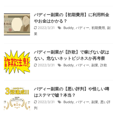
バディー副業の【初期費用】に利用料金
やお金はかかる？
2022/3/31
Buddy
,
バディー
,
初期費用
,
副
業
バディー副業が【詐欺】で稼げない訳は
ない。危ないネットビジネスか再考察
2022/3/31
Buddy
,
バディー
,
副業
,
詐欺
バディー副業の【悪い評判】や怪しい噂
はステマで嘘？本当？
2022/3/31
Buddy
,
バディー
,
副業
,
悪い評
判