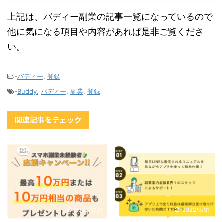
上記は、バディー副業の記事一覧になっているので
他に気になる項目や内容があれば是非ご覧くださ
い。
-
バディー
,
登録
-
Buddy
,
バディー
,
副業
,
登録
関連記事をチェック
2022/3/31
2022/3/31