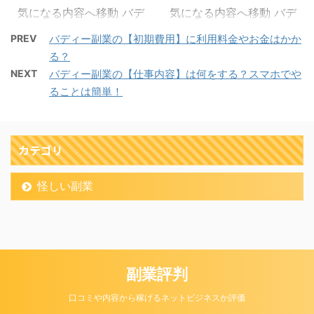
改正されたとは言え、1
のようなものから情報は
気になる内容へ移動 バデ
気になる内容へ移動 バデ
万円を稼ぐだけでも約10
得られます。 仮に悪い噂
ィー副業の運営会社は
ィー副業の口コミや評判
時間程度は働かなければ
ばかりがある副業だとし
PREV
バディー副業の【初期費用】に利用料金やお金はかか
LUKINUTS LIMITED
の重要性 バディー副業の
いけない計算になりま
たらおそらく利用者も少
る？
LUKINUTS LIMITEDの会
口コミというのは、「利
す。 何か特別な技術や能
なくて新たに参加する人
NEXT
バディー副業の【仕事内容】は何をする？スマホでや
社概要 バディー副業の運
用者の声」でもあるので
力を持っていれば専門的
もいないと思います。 こ
ることは簡単！
営会社はLUKINUTS
評判を確かめるのに非常
な職業に就いて多くのお
れまで調べてきたことか
LIMITEDという会社が経
に参考になります。 初め
金を手にすることは出来
ら考えてみてもバディー
営しています。 おそらく
ての買い物や飲食店に行
るかもしれませんが、こ
副業は怪しい点もなさそ
日本人には馴染みのない
く場合にも口コミを気に
カテゴリ
れから勉強を始めて知識
うなので悪い副業ではな
会社だと思います。 実
するという人は多いと思
を得ようと思うと時間ば
いと推測は出来ます。 し
は、海外の会社なんで
います。 飲食店 ネット
怪しい副業
かりがかかってしまいま
かし、 ...
す。 「LUKINUTS」とい
ショッピング ホテルや旅
す。 ...
うのは、日本語に直訳す
館 病院 映画やアニメ 口
ることは出来ないのでお
コミを知らなくても何も
そらく会社名です。
気にしない人もいるかも
「LIMITED」というの
しれませんが、初めて何
副業評判
は、日本語で「株式会
かをしたり、購入したり
社」「有限会社」になり
する場合には不安も少な
口コミや内容から稼げるネットビジネスか評価