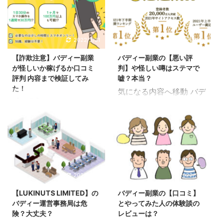
このようなネガティブワ
の記事では登録方法の手
ただけで受け取れる訳で
ー副業の作業内容①マ
ードが考えられるかもし
順について説明していま
はありません。 きちんと
ニュアルをLINEで入手す
れません。 自宅で出来る
すが、バディー副業では
仕事として作業を始めな
る バディー副業の仕事内
副業だとこれまでは内職
最初に行うこととして
2022/3/31
2022/3/31
い限りは条件を満たした
容は簡単なスマホ作業で
やアンケートなど簡単な
LINE登録があります。
ことにはならないので覚
行えるようになっていま
【詐欺注意】バディー副業
バディー副業の【悪い評
ものが主流でした。 です
LINE登録 申し込み 手順
えておきましょう。 とは
す。 こ ...
が怪しいか稼げるか口コミ
判】や怪しい噂はステマで
が、今はインターネット
としてはLINE登録を行っ
いえ、 ...
評判 内容まで検証してみ
嘘？本当？
が普及してきてネットビ
てから本登録として申し
た！
気になる内容へ移動 バデ
ジネスがシェアを拡大し
込みを行うことで副業を
【副業】バディー Buddy
ィー副業の悪い評判 も
ていきてその影響で詐欺
始めることが出来ます。
「お金が欲しい」「楽し
し、バディー副業に悪評
も増えてきている事実も
申し込みをしようか悩ん
て稼ぎたい」こんなこと
があるとしたらやってみ
あります。 中には、稼げ
でいる場合にもLINE登録
は誰もが考えることかも
たい気持ちも薄れてしま
ない副業も少なからず存
だけでもしておけば副業
しれませんが、お金を稼
うかもしれません。 悪い
在していて無駄な時間を
の詳細を知ることが出来
ぐというのはそう簡単な
評判というのは、挑戦し
使ってしまったり、余計
るので便利です。 もちろ
ことではありません。 全
たいと思えるかの判断基
2022/3/31
2022/3/31
な労力がかかってしまう
ん、LINE登録を行うだけ
国平均を上回る東京都の
準にもなります。 掲示板
可能性もあります。 た
なので特に料金などは発
【LUKINUTS LIMITED】の
バディー副業の【口コミ】
最低賃金が令和元年の10
インターネットの情報 噂
だ、詐欺被害に合わない
生せずに無料で ...
バディー運営事務局は危
とやってみた人の体験談の
月1日から時給1,013円に
口コミ 評判を探る上でこ
ためにも事前に注 ...
険？大丈夫？
レビューは？