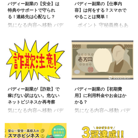
バディー副業の【安全】は
バディー副業の【仕事内
特典やサポートで守られ
容】は何をする？スマホで
る！連絡先は心配なし？
やることは簡単！
気になる内容へ移動 バデ
ポイント 守秘義務もあ
ィー副業は安全？ バディ
るので公開出来る範囲の
ー副業の特典 バディー副
内容だけを解説していま
業では特典として最高10
す。 もし、更に詳しく知
万円または10万円相当の
りたいのであれば無料登
商品もプレゼントしても
録すれば全て公開してく
らえます。 こちらの記事
れます。 具体的な内容は
でも解説していますが、
やってみれば理解出来る
2022/3/31
2022/3/31
登録キャンペーンになっ
と思いますが、初心者で
バディー副業が【詐欺】で
バディー副業の【初期費
ていて抽選などはないの
も簡単な操作しかないの
稼げない訳はない。危ない
用】に利用料金やお金はか
で大変お得だと思いま
で未経験者にも取り組み
ネットビジネスか再考察
かる？
す。 ビジネスを開始され
やすい副業になっていま
気になる内容へ移動 バデ
気になる内容へ移動 バデ
た方 応援特典 注意点と
す。 気になる内容へ移
ィー副業は詐欺副業？ 詐
ィー副業の初期費用は？
しては、ビジネスを開始
動 バディー副業の仕事内
欺副業と聞くと「詐欺」
バディー副業はLINE登録
された方がもらえるもの
容とは？公式サイトより
「稼げない」「怪しい」
だけであれば無料 こちら
ということです。 登録し
分かりやすく解説 バディ