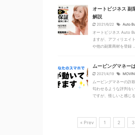
オートビジネス 副
解説
2021/6/22
Auto B
オートビジネス Auto 
ますが、アフィリエイト
や他の副業商材を登録 ..
ムービングマネー
2021/4/19
MOVIN
ムービングマネーの詐欺
匂わせるような評判をい
ですが、怪しいと感じる箇
« Prev
1
2
3