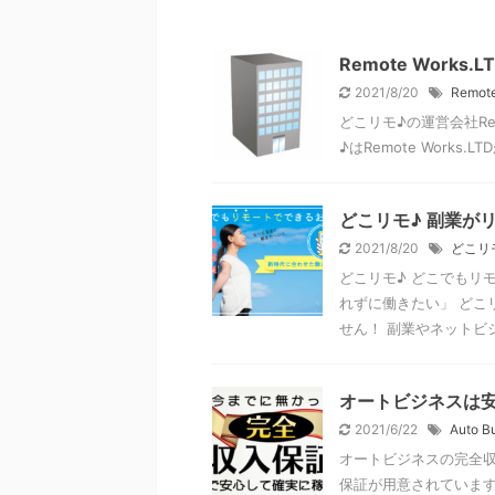
Remote Work
2021/8/20
Remote
どこリモ♪の運営会社Rem
♪はRemote Works.
どこリモ♪ 副業が
2021/8/20
どこリ
どこリモ♪ どこでもリ
れずに働きたい」 どこ
せん！ 副業やネットビジ
オートビジネスは安
2021/6/22
Auto B
オートビジネスの完全収
保証が用意されています