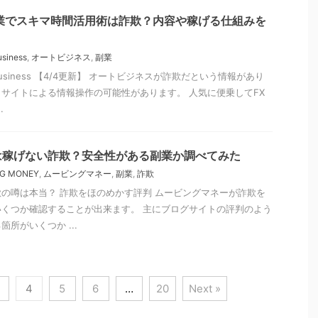
業でスキマ時間活用術は詐欺？内容や稼げる仕組みを
usiness
,
オートビジネス
,
副業
Business 【4/4更新】 オートビジネスが詐欺だという情報があり
サイトによる情報操作の可能性があります。 人気に便乗してFX
.
は稼げない詐欺？安全性がある副業か調べてみた
G MONEY
,
ムービングマネー
,
副業
,
詐欺
の噂は本当？ 詐欺をほのめかす評判 ムービングマネーが詐欺を
くつか確認することが出来ます。 主にブログサイトの評判のよう
所がいくつか ...
4
5
6
…
20
Next »