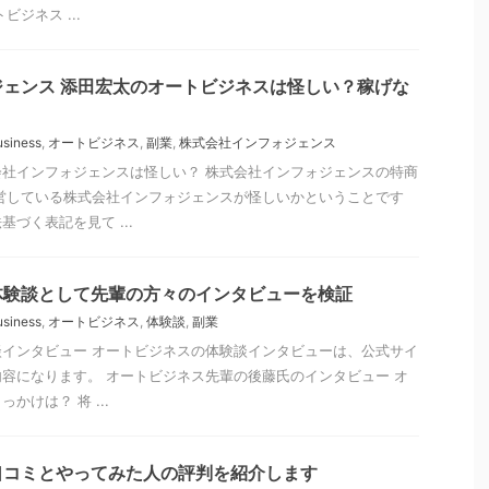
ジネス ...
ェンス 添田宏太のオートビジネスは怪しい？稼げな
usiness
,
オートビジネス
,
副業
,
株式会社インフォジェンス
社インフォジェンスは怪しい？ 株式会社インフォジェンスの特商
営している株式会社インフォジェンスが怪しいかということです
づく表記を見て ...
体験談として先輩の方々のインタビューを検証
usiness
,
オートビジネス
,
体験談
,
副業
インタビュー オートビジネスの体験談インタビューは、公式サイ
容になります。 オートビジネス先輩の後藤氏のインタビュー オ
かけは？ 将 ...
口コミとやってみた人の評判を紹介します