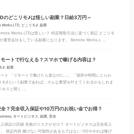
s.LTDのどこリモ♪は怪しい副業？日給3万円～
 Works.LTD
,
どこリモ♪
,
副業
ote Works.LTDは怪しい？ 特定商取引法に基づく表記 どこリモ
LTDが運営会社をしている副業になります。 Remote Works.L ...
リモートで行なえる？スマホで稼げる内容は？
モ♪
,
副業
モート 「リモートで働けたら楽なのに…」 「場所や時間にとらわ
リモ♪という副業であれば、そんな要望を叶えてくれるかもしれま
ネスと聞く ...
全？完全収入保証や10万円のお祝い金でお得？
usiness
,
オートビジネス
,
副業
,
安全
入保証の詳細 失敗のリスクがゼロ？ オートビジネスは完全収入
。 保証内容 稼げない可能性があるもではない 100％やれば稼げ