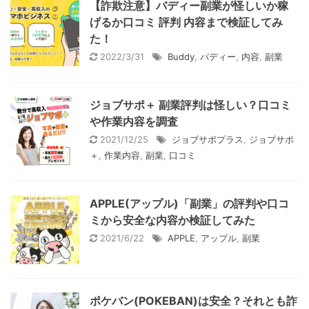
【詐欺注意】バディー副業が怪しいか稼
げるか口コミ 評判 内容まで検証してみ
た！
2022/3/31
Buddy
,
バディー
,
内容
,
副業
ジョブサポ＋ 副業評判は怪しい？口コミ
や作業内容を調査
2021/12/25
ジョブサポプラス
,
ジョブサポ
＋
,
作業内容
,
副業
,
口コミ
APPLE(アップル)「副業」の評判や口コ
ミから安全な内容か検証してみた
2021/6/22
APPLE
,
アップル
,
副業
ポケバン(POKEBAN)は安全？それとも詐