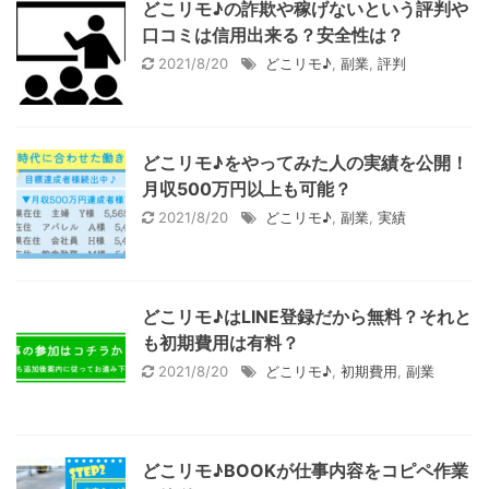
どこリモ♪の詐欺や稼げないという評判や
口コミは信用出来る？安全性は？
2021/8/20
どこリモ♪
,
副業
,
評判
どこリモ♪をやってみた人の実績を公開！
月収500万円以上も可能？
2021/8/20
どこリモ♪
,
副業
,
実績
どこリモ♪はLINE登録だから無料？それと
も初期費用は有料？
2021/8/20
どこリモ♪
,
初期費用
,
副業
どこリモ♪BOOKが仕事内容をコピペ作業