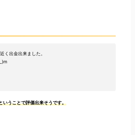
万近く出金出来ました。
)m
！
益ということで評価出来そうです。