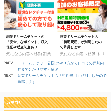
詐欺だと煽ってLINE@に
今回は紹介レビューして
初に上記の記事をご覧頂
い場合は最初に上記の記
誘導してお金を騙し取る
いきます。 実績もあるの
くと理解しやすくなると
事をご覧頂くと理解しや
手口が問題になっている
で話題沸騰中になってい
思います。 ドリームチ
すくなると思います。
ので注意を促しておきま
てお小遣いゲットするに
ケットで公式LINE@を追
22歳/女性/大学生 今まで
す。 気になる内容へ移
は最適で簡単に取り組め
2022/7/12
2022/7/12
加 ドリームチケットに登
副業では長続きしたこと
動 ドリームチケットは怪
る副業です。 こんな方に
録するためにはLINEの友
はなかったんですけど、
副業ドリームチケットの
副業ドリームチケットの
しい副業？ ドリームチケ
おすすめ 専門知識やスキ
だち追加が必要 ...
ドリームチケットだ ...
「安全」なポイント。収入
「初期費用」が判明したの
ットの詐欺性を検証して
ルがない方 1日1万円を目
保証や返金制度あり
で暴露します
みました。 そもそも詐欺
指したい方 即金を求めて
気になる内容へ移動 副業
気になる内容へ移動 ドリ
や怪しい副業ということ
いる方 簡単なネットビジ
ドリームチケットの安全
ームチケットの副業初期
が分かっていればやる人
ネスを探している方 空い
PREV
ドリームチケット 副業のやり方から口コミの評判内
な仕組みとは？ ドリーム
費用は4800円(税込) ド
はほとんどいないはずで
た時間にお小遣い稼ぎし
容まで分かりやすく解説
チケットの安全性を検証
リームチケットの初期費
す。 怪しい内容はあるの
たい方 ドリームチケット
NEXT
副業ドリームチケットの「初期費用」が判明したので
してみました。 安全かど
用を検証してみました。
かも含めてメディアから
は副業として作業は何を
暴露します
うかを確かめるには内容
こちらの画像を見て「ガ
の評判や実績についてま
するのか、初期費用や評
や仕組みというものを調
ッカリ」という方も中に
とめてみました。 ドリー
判評価についても調査し
査していくと理解しやす
はいらっしゃるかもしれ
ムチケットという副業の
てみたので説明していき
いと思います。 サービス
ません。 ただ、かなり割
カテゴリ
詳細を全く知らない場合
ます。 気になる内容へ
や特徴はどのようになっ
引になっていてやるなら
は最 ...
移 ...