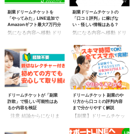
2022/7/12
2022/7/12
副業ドリームチケットを
副業ドリームチケットの
「やってみた」LINE追加で
「口コミ評判」に稼げな
Amazonギフト最大7万円分
い・怪しい情報はある？
気になる内容へ移動 ドリ
気になる内容へ移動 ドリ
ームチケットの副業登録
ームチケットの副業評判
方法 ドリームチケットの
や口コミは？ ドリームチ
登録方法を検証してみま
ケットの評判を検証して
した。 登録というのは始
みました。 評判を探るの
める上で一番最初に行っ
に適しているものはやは
ていくべき大事な作業の
り口コミや体験談という
一つになります。 始める
ことになります。 稼げな
2022/7/12
2022/7/12
前からつまづいたりする
い・怪しいといった悪評
ドリームチケットが「副業
ドリームチケット 副業のや
とモチベーションも下が
は存在するのか、評価は
詐欺」で怪しい可能性はあ
り方から口コミの評判内容
ってしまかもしれないの
どのようになっているの
るか内容を検証
まで分かりやすく解説
でやるべきことをまとめ
かいくつかピックアップ
注意 結論からになりま
【副業】ドリームチケッ
てみました。 ドリームチ
してまとめてみました。
すが、ドリームチケット
ト Dream Ticket ドリー
ケットという副業の詳細
ドリームチケットという
は詐欺ではありません。
ムチケットという副業を
を全く知らない場合は最
副業の詳細を全く知らな