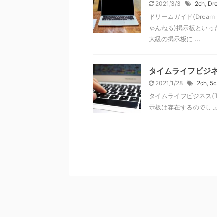
2021/3/3
2ch
,
Dr
ドリームガイド(Dream
ゃんねる)掲示板といっ
大級の掲示板に ...
タイムライフビジネ
2021/1/28
2ch
,
5c
タイムライフビジネス(TIM
示板は存在するのでしょうか