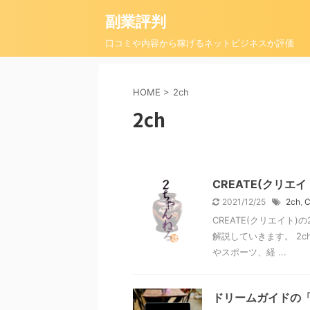
副業評判
口コミや内容から稼げるネットビジネスか評価
HOME
>
2ch
2ch
CREATE(クリエ
2021/12/25
2ch
,
C
CREATE(クリエイト)
解説していきます。 2
やスポーツ、経 ...
ドリームガイドの「