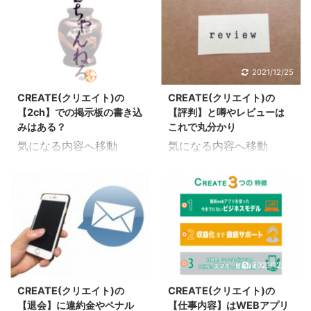
運営会社を調べてみた
みた CREATE(クリエイ
際のところどうなのか仕
きます。 どのような副業
CREATE(クリエイト)の
ト)の詐欺性を調査して
事の中身を探っていきた
なのか知りたい場合はま
運営会社LRC UNION
みたので解説していきま
いと思います。 どのよう
ずは上記の記事からご覧
ASIA Limitedについて調
す。 全体的な評価からも
な副業なのか知りたい場
ください。 残念ながら
査してみたので解説して
稼げない副業ということ
2021/12/25
2021/12/25
合はまずは上記の記事か
この記事の副業募集は終
いきます。 副業というの
は考えにくいですが、詐
らご覧ください。 残念
了しています。 CREAT
CREATE(クリエイト)の
CREATE(クリエイト)の
には必ず運営会社が存在
欺を匂わせるような内容
ながらこの記事の副 ...
...
【2ch】での掲示板の書き込
【評判】と噂やレビューは
していて、詐欺まがいな
もあるようなので再調査
みはある？
これで丸分かり
稼げない副業も増えてい
も兼ねて検証してみまし
気になる内容へ移動
気になる内容へ移動
るので予め運営会社を調
た。 詐欺性はなく、安全
CREATE(クリエイト)の
CREATE(クリエイト)の
べておくのは重要なこと
に稼ぐことが出来そうな
2chを調べてみた
評判を調べてみた
です。 どのような副業な
理由が分かれば安心して
CREATE(クリエイト)の
CREATE(クリエイト)の
のか知りたい場合はまず
始められると思います。
2chを調査してみたので
評判を調査したものをま
は上記の記事からご覧く
どのような副業なのか知
解説していきます。
とめてみたので解説して
ださい。 残念ながらこ
りたい場合はまずは上記
2ch(2ちゃんねる)という
いきます。 口コミ 体験
の記事の副業募集は終了
の記事からご覧くださ
のは日本最大級の掲示板
談 Yahoo!知恵袋 2ch
2021/12/25
2021/12/25
しています。
い。 残念ながらこの記
になっていて趣味やスポ
SNS このように評判とい
CREATE(クリエイト)の
事の副業募集は終了して
CREATE(クリエイト)の
CREATE(クリエイト)の
ーツ、経済や芸能まであ
っても様々なものがある
特定商取引法 ...
います。 &nbsp ...
【退会】に違約金やペナル
【仕事内容】はWEBアプリ