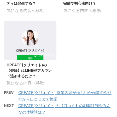
らゆるジャンルに対応し
のでそれぞれの内容を紹
ティは発生する？
完備で初心者向け？
ているので副業について
介していきます。 やって
気になる内容へ移動
気になる内容へ移動
の情報を得ることも出来
みる前に評判を確かめて
CREATE(クリエイト)の
CREATE(クリエイト)の
ます。 スレッドや掲示板
おきたいというのは誰も
退会方法を調べてみた
仕事内容を調べてみた
に書き込みはあるのか調
が考えることなので参考
CREATE(クリエイト)の
CREATE(クリエイト)の
べてみたことを紹介して
にすることで良い副業か
退会方法ついて調査して
仕事内容について調査し
いきます。 どのような副
の判断基準にもなると思
みたので解説していきま
てみたので解説していき
業なのか知りたい場合は
います。 どのような副業
す。 副業を辞める場合に
ます。 仕事内容として作
まずは上記の記事からご
なのか知りたい場合はま
は退会という処理が必要
業の詳細や流れを頭に入
2021/12/25
覧ください。 残念なが
ずは上記の記事からご覧
になりますが、退会方法
れておくだけでも内容を
らこの記事の副業募集は
ください。 残念ながら
CREATE(クリエイト)の
のやり方が分かっていれ
理解することにも繋がる
終了しています。 ...
この記事 ...
【登録】はLINE@アカウン
ば安心して登録出来ると
ので初めて挑戦するとい
ト追加するだけ？
いうことにも繋がりま
う場合でも取り組みやす
気になる内容へ移動
す。 どのような副業なの
くなってきます。 どのよ
CREATE(クリエイト)の
か知りたい場合はまずは
うな副業なのか知りたい
PREV
CREATE(クリエイト) 副業内容が怪しいか作業のやり
登録方法を調べてみた
上記の記事からご覧くだ
場合はまずは上記の記事
方から口コミまで検証
CREATE(クリエイト)の
さい。 残念ながらこの
からご覧ください。 残
NEXT
CREATE(クリエイト)の【口コミ】の副業評判やみん
登録方法ついて調査して
記事の副業募集は終了し
念ながらこの記事の副業
なの体験談は？
みたので解説していきま
ています。 CREATE(ク
募集は終了しています。