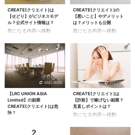
覧ください。 残念なが
記事の副業募集は終了し
いと問われれば、誰もが
であれば誰かしら実際に
らこの記事の副業募集は
ています。 CREATE(ク
CREATE(クリエイト)は
CREATE(クリエイト)の
安全性の高い副業を選ぶ
やってみた人というのは
終了しています。 ...
...
【せどり】がビジネスモデ
【悪いこと】やデメリット
はずです。 安全なサービ
いるはずです。 やってみ
ル？公式サイト情報は？
は？メリットも公開
スやシステムを把握して
た人の評判や評価をいく
気になる内容へ移動
気になる内容へ移動
おくと安心してスタート
つかまとめてみたので具
CREATE(クリエイト)は
CREATE(クリエイト)の
を切るということにも繋
体的な内容を把握するこ
せどりか調べてみた
悪いことを調べてみた
がると思います。 どのよ
とが出来ると思います。
CREATE(クリエイト)の
CREATE(クリエイト)の
うな副業なのか知りたい
どのような副業なのか知
ビジネスモデルがせどり
悪いことやデメリットを
場合はまずは上記の記事
りたい場合はまずは上記
か調査してみたので解説
調査してみたので解説し
からご覧ください。 残
の記事からご覧くださ
していきます。 副業は新
ていきます。 どんなに良
念ながらこの記事の副業
い。 残念ながらこの記
しいジャンルものが次々
い副業であってもデメリ
2021/12/25
2021/12/25
募集は終了しています。
事の副業募集は終了して
と誕生してきています
ットというのはあるはず
CREATE(クリエイト)の
います。 CREATE(クリ
【LRC UNION ASIA
CREATE(クリエイト)は
が、それぞれの副業のモ
です。 人によっては合う
最大10万円 ...
エイト)の作業 ...
Limited】の副業
【詐欺】で稼げない副業？
デルになっているビジネ
合わないといったこと以
CREATE(クリエイト)は危
見直しポイントは？
スモデルは何かしらある
外にもマイナスと感じら
険？
気になる内容へ移動
はずです。 CREATE(ク
れるようなこともあると
気になる内容へ移動
CREATE(クリエイト)は
リエイト)がせどりとい
思うのでデメリットにな
CREATE(クリエイト)の
詐欺で稼げないか調べて
う噂があるようなので実
り得る要素を紹介してい