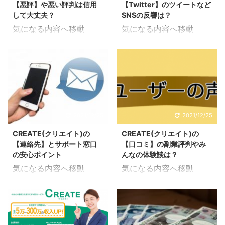
【悪評】や悪い評判は信用
【Twitter】のツイートなど
して大丈夫？
SNSの反響は？
気になる内容へ移動
気になる内容へ移動
CREATE(クリエイト)の
CREATE(クリエイト)の
悪評を調べてみた
Twitterを調べてみた
CREATE(クリエイト)の
CREATE(クリエイト)の
悪評について調査してみ
Twitterを調査してみたの
たので解説していきま
で解説していきます。
す。 良い副業だとしても
Twitter(ツイッター)とい
合う合わないもあって取
うのは、日本で根強い人
2021/12/25
2021/12/25
り組み方も人それぞれな
気のSNSになっていてツ
CREATE(クリエイト)の
CREATE(クリエイト)の
ので悪い評判というのは
イートと呼ばれるつぶや
【連絡先】とサポート窓口
【口コミ】の副業評判やみ
少なからずあるものだと
き機能を使って気軽に投
の安心ポイント
んなの体験談は？
思います。 CREATE(ク
稿出来て最新情報が得ら
気になる内容へ移動
気になる内容へ移動
リエイト)は、基本的に
れるサービスです。 身近
CREATE(クリエイト)の
CREATE(クリエイト)の
は評判が良い副業になっ
なアプリなので普段から
連絡先を調べてみた
口コミや評判を調べてみ
ていますが、悪評に繋が
使用したり、閲覧したこ
CREATE(クリエイト)の
た CREATE(クリエイト)
るような口コミについて
とがある人も多いと思い
連絡先について調査して
の口コミについてネット
まとめてみました。 どの
ます。 ツイートがいくつ