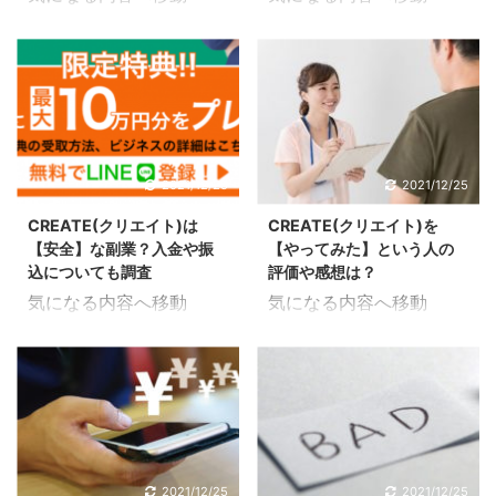
ても活用することが出来
業なのか知りたい場合は
CREATE(クリエイト)で
CREATE(クリエイト)の
るネットビジネスだと推
まずは上記の記事からご
稼ぐまでに何するか調べ
返金制度を調べてみた
測出来ます。 こんな方に
覧ください。 残念なが
てみた CREATE(クリエ
CREATE(クリエイト)の
おすすめ 未経験の方 毎
らこの記事の副業募集は
イト)で稼ぐまでに何を
返金制度ついて調査して
月5万円以上収入UPさせ
終了しています。
するのか調査してみたの
みたので解説していきま
たい方 スキマ時間を活用
CREATE(クリエイト)の
で解説していきます。 副
す。 初期費用については
したい方 スマホ操作だけ
初期費用は7000円 初期
業で稼ぐという場合に作
こちらの記事に掲載して
2021/12/25
2021/12/25
で稼ぎたい方 即金性を求
費用 初期費用は7000(税
業を行うというのは当然
いますが、返金制度があ
めている方 徹底したサポ
込) CREATE(クリエイト
CREATE(クリエイト)は
CREATE(クリエイト)を
ですが、作業以外にも登
れば何かあったとしても
ートを求めてい ...
...
【安全】な副業？入金や振
【やってみた】という人の
録を行ったり報酬を受け
リスクなく始めることが
込についても調査
評価や感想は？
取ったりやることはいく
出来ます。 返金というの
気になる内容へ移動
気になる内容へ移動
つかあります。 実際にお
は保証にもなっているの
CREATE(クリエイト)の
CREATE(クリエイト)を
金を手に入れるまでに何
で安全性という部分でも
安全性を調べてみた
やってみた人の評価を調
をしていくことになるの
評価に値すると思いま
CREATE(クリエイト)の
べてみた CREATE(クリ
か手順も含めて紹介して
す。 どのような副業なの
安全性について調査して
エイト)をやってみた人
いきます。 どのような副
か知りたい場合はまずは
みたので解説していきま
について調査してみたの
業なのか知りたい場合は
上記の記事からご覧くだ
す。 安全な副業か怪しい
で解説していきます。 副
まずは上記の記事からご
さい。 残念ながらこの
副業どちらをやってみた
業として運営しているの
2021/12/25
2021/12/25