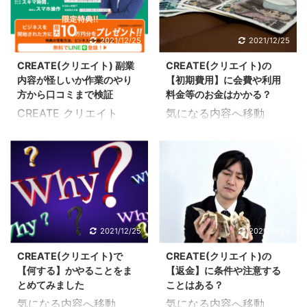
みたので解説していきま
上の書き込みやSNSなど
ような副業なのか知りた
か確認することが出来た
す。 連絡先は何かあった
を調査してみたので解説
い場合はまずは上記の記
ので内容を踏まえて紹介
時にも役立つものなので
していきます。 利用者の
2021/12/25
2021/12/25
事からご覧ください。
していきます。 どのよう
どのような連絡方法があ
声というのは貴重な意見
残念ながらこの記事の副
な副業なのか知りたい場
CREATE(クリエイト) 副業
CREATE(クリエイト)の
るのかを知っておくと安
になってくるのでこれか
業募集は終了していま ...
合はま ...
内容が怪しいか作業のやり
【初期費用】に会費や利用
心材料にもなるはずで
らやってみたいという方
方から口コミまで検証
料金等のお金はかかる？
す。 CREATE(クリエイ
にも参考にしやすいと思
CREATE クリエイト
気になる内容へ移動
ト)には3つの連絡先が用
います。 どのような副業
CREATE(クリエイト)と
CREATE(クリエイト)の
意されているので使い勝
なのか知りたい場合はま
いう副業を評価してみま
初期費用を調べてみた
手も良いと言えそうで
ずは上記の記事からご覧
した。 「スキマ時間」を
CREATE(クリエイト)の
す。 営業時間は10時～
ください。(口コミも掲
お金に換えることが出来
初期費用について調査し
20時(日曜定休)というこ
載中) 残念ながらこの記
たら、、、それが実現出
てみたので解説していき
となので連絡手段によっ
事の副業募集は終了して
来るのがCREATE(クリエ
ます。 最初にどれだけお
ては注意が必要です。 ど
います。 ※当記事の口コ
イト)です。 忙しい方で
金が必要になってくるか
2021/12/25
2021/12/25
のような副業なのか知り
ミは、https://s-
も大丈夫ということも書
把握しておけばお財布事
たい場合はまずは上記の
ryokuaikai.com/ ...
CREATE(クリエイト)で
CREATE(クリエイト)の
かれているのでスマート
情や心の準備もできるの
記事からご覧ください。
【何する】かやることをま
【返金】に条件や注意する
フォンがあればいつでも
で安心して始められると
& ...
とめてみました
ことはある？
どこでも在宅ワークとし
思います。 どのような副
気になる内容へ移動
気になる内容へ移動