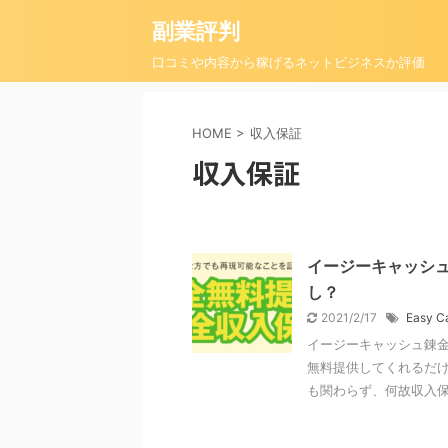
副業評判
口コミや内容から稼げるネットビジネスか評価
HOME
>
収入保証
収入保証
イージーキャッシュ
し？
2021/2/17
Easy 
イージーキャッシュ錬金
無料提供してくれるだけ
も関わらず、何故収入保証