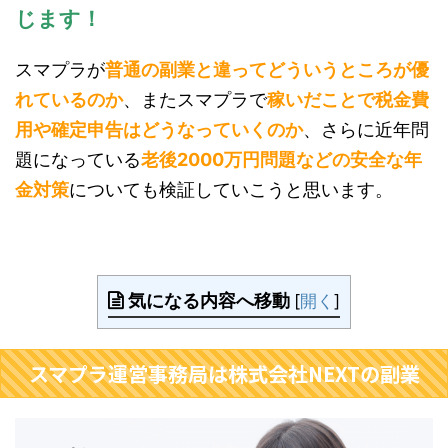
じます！
スマプラが
普通の副業と違ってどういうところが優
れているのか
、またスマプラで
稼いだことで税金費
用や確定申告はどうなっていくのか
、さらに近年問
題になっている
老後2000万円問題などの安全な年
金対策
についても検証していこうと思います。
気になる内容へ移動
[
開く
]
スマプラ運営事務局は株式会社NEXTの副業