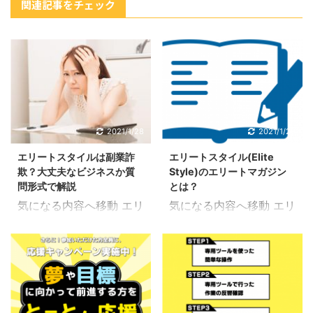
関連記事をチェック
2021/1/28
2021/1/28
エリートスタイルは副業詐
エリートスタイル(Elite
欺？大丈夫なビジネスか質
Style)のエリートマガジン
問形式で解説
とは？
気になる内容へ移動 エリ
気になる内容へ移動 エリ
ートスタイルは詐欺副
ートスタイルのエリート
業？ 簡単に稼げるの？
マガジンとは？ エリート
「専用ツール」と「サポ
マガジン エリートスタイ
ート」があるから簡単だ
ル(Elite Style)のエリー
と考えられます。 エリー
トマガジンというのは分
トスタイル(Elite Style)
かりやすく言うとマニュ