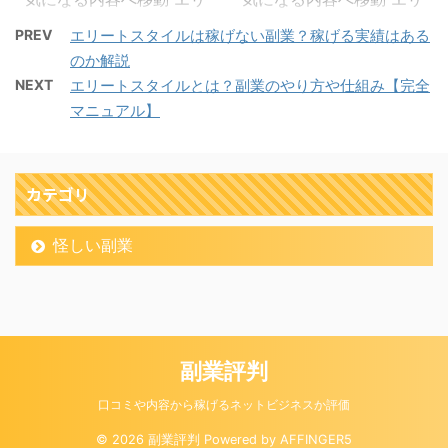
ういった時に利用出来る
エリートスタイルって悪
ートスタイルの2ch(2ち
ートスタイルの株式会社
のが返金保証です。 エリ
徳業者ですか？ 教えてく
PREV
エリートスタイルは稼げない副業？稼げる実績はある
ゃんねる)掲示板 2ch(2
プライムの情報 エリート
ートスタイルは初期費用
ださい。 という質問に対
のか解説
ちゃんねる)とは？ 匿名
スタイルの運営会社概要
7000円を全額返金して
して… 詐欺業者です。
NEXT
エリートスタイルとは？副業のやり方や仕組み【完全
で投稿が行える無料の掲
上記の画像はエリートス
くれるという制度を設け
株式会社プライム 古日山
マニュアル】
示板になっていて書き込
タイル(Elite Style)の運
ているようです。 チャレ
真悟 エリートスタイル
みや情報量は日本最大級
営会社のホームページ画
ンジしやすい 安全性があ
このキーワードでグーグ
になっています。 メイン
像になります。 会社名
る 何かあっても安心 返
ル検索してください。詐
の画像は印象的な壺にな
株式会社プライム 代表者
カテゴリ
金制度があることで気軽
欺だと暴露しているサイ
っていて「2ちゃんねる
古日山 真悟 住所 東京都
にチャレンジする ...
トがたくさ ...
(2ch)」と書かれている
千代田区東神田1-2-2 お
怪しい副業
ので一度は見たことがあ
問合わせ 03-4531-6646
る人はいるかもしれませ
資本金 5,000,000円 設
ん。 政治から経済 趣味
立 R2年4月10日 事業内
スポーツ 芸能 ニュース
容 ・インターネットを利
地域情報 恋愛 とにかく
用した通信販売業 ・イン
副業評判
ジャンルが豊富になって
ターネットコンテンツの
いて新しいテーマとして
企画、制作、運営及び管
口コミや内容から稼げるネットビジネスか評価
スレッドも設けることが
理並びにそれらのコンサ
© 2026 副業評判 Powered by
AFFINGER5