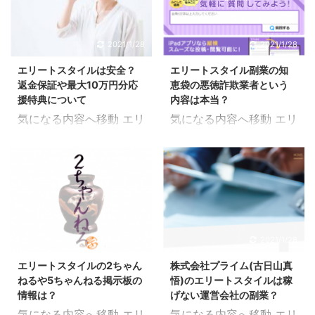
法が挙げられます。 ブロ
Style)の登録方法につい
に投稿が行えて情報の発
で頂くのがオススメ。 こ
グサイト 口コミ Yahoo!
て解説しましたが、退会
信や拡散をしたりと様々
ちらの記事はエリートス
知恵袋 Twitterなどの
したいという場合には登
2021/1/28
2021/1/28
な使い方があります。 使
タイル(Elite Style)の全
SNS 2ちゃんねる 評判を
録したものを解除してい
用している方の中には好
体的な概要をまとめてい
エリートスタイルは安全？
エリートスタイル副業の知
得るツールやサービスと
くことになるのでまずは
き ...
ます。 副 ...
返金保証や最大10万円分応
恵袋の悪徳詐欺業者という
してもこれだけのものが
メールアドレスを解除し
援特典について
内容は本当？
あります。 特にSNSなど
ます。 メールアドレスの
気になる内容へ移動 エリ
気になる内容へ移動 エリ
は広まりやすく、口コミ
解除方法としては… 届い
ートスタイルは安全？返
ートスタイルの知恵袋の
は実体験にもなるので参
たメールから配信解除す
金保証について 返金保証
真相は？ エリートスタイ
考にしやすいものになる
る サポートに連絡して退
こちらでも解説しました
ル(Elite Style)のYahoo!
と思います。 また、当サ
会申請を行う どちらでも
が、エリートスタイル
知恵袋にエリートスタイ
イトのような副業レビュ
解除は行うことが出来ま
(Elite Style)には初期費
ルが悪徳業者かについて
ーを行っているブログサ
すが、届いたメールから
用が若干発生するようで
質問している内容を見つ
イトがいくつかあります
配信解除するというやり
す。 決して損はしないで
けました。 これから副業
2021/1/28
2021/1/28
ので違った観点からの評
方の方が手間もかからず
あろうという説明はして
として始める上で不安に
価を確認するという上で
に簡単だと思います。 解
エリートスタイルの2ちゃん
株式会社プライム(古日山真
きたものの、いざ始める
なっている人からの質問
は ...
除のやり方が万が一分か
ねるや5ちゃんねる掲示板の
悟)のエリートスタイルは稼
のに躊躇してしまう人も
になっているようです
ら ...
情報は？
げない運営会社の副業？
いるかもしれません。 そ
(下記画像参照)。 副業の
気になる内容へ移動 エリ
気になる内容へ移動 エリ