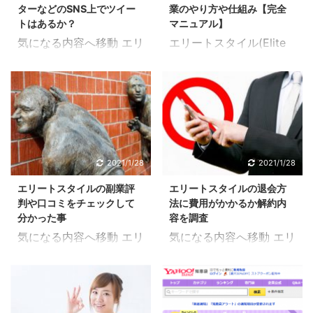
もあるようなので注意。
ターなどのSNS上でツイー
業のやり方や仕組み【完全
ニックネームでも可能だ
を登録していくだけなの
(知恵袋を含む) そ ...
トはあるか？
マニュアル】
と思いますが、本名にし
で片手間でも行うことが
気になる内容へ移動 エリ
エリートスタイル(Elite
ておいた方が報酬などの
出来ます。 登録が終わる
ートスタイルのツイッタ
Style)がどのような副業
受け取りに関してもスム
とすぐにLINE通知が届く
ー(Twitter) ツイッター
なのか、やり方や仕組み
ーズに行うことが出来る
ようになってエリートス
(Twitter)とは？ ツイッ
に関してもこれを見れば
と思います。 手順②メ
タイルの概要というのが
ター(Twitter)というのは
全て分かる【完全マニュ
ールアドレスを入力する
より理解出来るようにな
SNSの一種でツイートと
アル】になります。 これ
続いてメールアドレスを
ります。 今回、登録をや
呼ばれる投稿が出来るサ
までのエリートスタイル
入力していきます。 メー
ってみたことで分かって
ービスになっています。
に関する記事をまとめて
2021/1/28
2021/1/28
ルアドレスについては半
きた内容がいくつかある
画像 動画 メッセージ
いるので目次から知りた
角英数字での入力になる
ので順に解説していきた
エリートスタイルの副業評
エリートスタイルの退会方
URL このようなものをツ
いことや気になる内容、
ので大文 ...
いと思います。 & ...
判や口コミをチェックして
法に費用がかかるか解約内
イッターを通じて投稿す
興味がある記事をご覧頂
分かった事
容を調査
ることが出来るので全世
けたらと思います。 気に
気になる内容へ移動 エリ
気になる内容へ移動 エリ
界で閲覧することが出来
なる内容へ移動 エリート
ートスタイルの副業評判
ートスタイルの退会方法
るようになります。 ツイ
スタイルの副業内容 エリ
エリートスタイル(Elite
手順①メールアドレス
ートはつぶやきとも呼ば
ートスタイルについての
Style)の副業評判を探る
を解除する こちらでエリ
れていますが、つぶやく
情報を何でもとにかく知
方法としていくつかの方
ートスタイル(Elite
ような感覚で誰でも簡単
りたい場合は最初に読ん