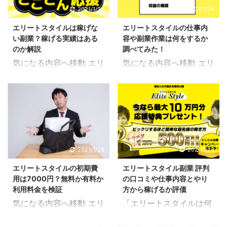
には専用ツールとサポー
アルみたいなものになっ
2021/1/28
2021/1/28
トが用意されていて他の
ていると考えられます。
エリートスタイルは稼げな
エリートスタイルの仕事内
副業に比べてもシンプル
電化製品、食品、美用品
い副業？稼げる実績はある
容や副業作業は何をするか
で分かりやすい設計にな
といったものにもマニュ
のか解説
調べてみた！
っているようです。 仕事
アルや説明書というのは
気になる内容へ移動 エリ
気になる内容へ移動 エリ
内容についてはこちらで
欠かせないと思います。
ートスタイルは稼げない
ートスタイルの仕事内容
も解説しましたが、専用
例としてスマートフォン
副業？ 専用ツールがある
仕事内容 エリートスタイ
ツールはスマホで操作が
を初めて購入したとしま
こちらの記事でも解説し
ル(Elite Style)の仕事内
出来るものなので初心者
す。 頭が良い人であれば
ていますが、エリートス
容は簡単3STEPになって
でも扱いやすいと思いま
何となく操作方法という
タイル(Elite Style)には
います。 専用ツールを使
す。 専用ツールとサポー
のは分かるかもしれませ
専用ツールが用意されて
った簡単な操作 専用ツー
トがあるから必ず稼げる
んが、何も知らない人か
います。 専用ツールとい
ルで行った作業の反響確
2021/1/28
2021/1/28
とまでは言えませんが、
らしてみればただの機械
うのは初心者でも扱える
認 収益の確認 専用ツー
稼ぎやすさで考えると特
同然です。 説明もないま
エリートスタイルの初期費
エリートスタイル副業 評判
ようにスマホで操作が可
ルが用意されているとい
出していると言えそうで
まに操作をしようとし ...
用は7000円？無料か有料か
の口コミや仕事内容とやり
能なものになっているよ
うことで初心者であって
す。 ...
利用料金を検証
方から稼げるか評価
うです。 専用ツールがあ
も副業として簡単に作業
気になる内容へ移動 エリ
「エリートスタイルは何
ることによって稼げるの
が出来る仕組みになって
ートスタイルの初期費用
する副業？」 「エリート
か稼ぎにくいのかと問わ
いると言えそうです。 操