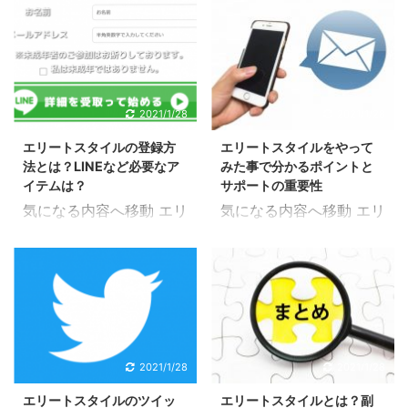
初期費用 エリートスタイ
スタイルに悪評はあ
れれば「稼げる」という
作をした得られた反響確
ル(Elite Style)の初期費
る？」 「エリートスタイ
答えが近いと思います。
認から収益の確認までス
用についてですが、参考
ルは安全？」 本当に稼げ
エリートスタイルが稼げ
ムーズにに行うことが出
に出来そうなブログサイ
る副業なのか、怪しいと
ない副業であればわざわ
来ると考えられます。 一
トがあったので紹介して
感じたり、不安になって
ざ便利な専用ツールを開
連の流れで収益が生まれ
おきます。 エリートスタ
しまう人がいたとしても
2021/1/28
2021/1/28
発までして提供してくれ
るのでどれかが抜けてし
イルの初期費用は7000
こちらの記事をご覧にな
るということはないはず
まってはお金を稼ぐこと
エリートスタイルの登録方
エリートスタイルをやって
円ということになってい
れば不安も解消出来ると
です。 専用ツールがあ
は出来ません。 ...
法とは？LINEなど必要なア
みた事で分かるポイントと
るようなので 引用元：
思います！ 見落としがち
...
イテムは？
サポートの重要性
https://www.uaqfm.co
で細かい部分まで徹底し
気になる内容へ移動 エリ
気になる内容へ移動 エリ
m/elite-style2020-cost/
た検証を行っているので
ートスタイルの登録方法
ートスタイルをやってみ
エリートスタイルの初期
これから始めようとして
手順①名前を入力する
た こちらの記事でも解説
費用は7000円というこ
いる方も、公式サイトに
エリートスタイル(Elite
していますが、エリート
とが書かれているので費
は書かれていないような
Style)の登録方法の手順
スタイル(Elite Style)を
用が必要になってくると
情報が得たい方にも活用
してまず公式サイトにア
始めるにはまずは登録を
言えそうです。 7000円
してもらえるはずです。
クセスしてます。 公式サ
していないといけませ
という金額についてです
※詐欺を匂わせるような
イト内に登録フォームが
ん。 登録といっても…
2021/1/28
2021/1/28
が、1万円を下回っ ...
アフィリエイト目的の間
あるので最初は名前を入
名前 メールアドレス
違った可能性のある情報
エリートスタイルのツイッ
エリートスタイルとは？副
力していきます。 名前は
LINEアカウント これら