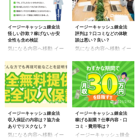
2021/2/17
2021/2/17
イージーキャッシュ錬金法
イージーキャッシュ錬金法
怪しい詐欺？稼げないか安
評判は？口コミなどの体験
全性も含め検証
談は悪い？良い？
気になる内容へ移動 イー
気になる内容へ移動 イー
ジーキャッシュ錬金法は
ジーキャッシュ錬金法の
稼げない詐欺副業？ イー
口コミ体験談 イージーキ
ジーキャッシュ錬金法が
ャッシュ錬金法にはいく
稼げない詐欺副業という
つか口コミ体験談があり
ことはまず考えられませ
ます。 悪い評判や悪評ば
んが、可能性として調べ
かりの副業だとしたらや
てみることにしました。
ってみる価値はないと思
2021/2/17
2021/2/17
調査したところ、やはり
います。 調査した評判か
イージーキャッシュ錬金法
イージーキャッシュ錬金法
安全性が多くある副業な
ら判断すると決して悪い
収入保証の内容は？協力金
稼げる副業？仕事内容・口
ので安心して始められそ
ものではなく、高評価の
ありでリスクなし？
コミ・費用等は？
うなビジネスだというこ
ものが目立っていたので
気になる内容へ移動 イー
イージーキャッシュ錬金
とが分かりました。 とは
利用者の満足度もある副