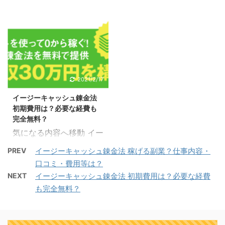
ジーキャッシュ錬金法の
法 Easy Cash 錬金法
いえ、怪しい副業も増え
業になっていると感じま
完全収入保証 イージーキ
「短時間の作業で副収入
ているので事前に調べて
す。 イージーキャッシュ
ャッシュ錬金法は、ノウ
を得たい！」 「機会音痴
おくというのは大切なこ
錬金法の口コミや体験談
ハウを完全無料提供して
でも出来るビジネスを知
とです。 イージーキャッ
がどのような評判になっ
くれるだけでなく完全収
りたい！」 「リスクなく
シュ錬金法がどのような
ているか検証してみた結
入保証も用意してくれて
無料で副業にチャレンジ
安全性があって稼げない
果を解説していきます。
います。 ノウハウは無料
したい！」 こんなことを
2021/2/17
とは言えない理由につい
副業の詳細を知りたいと
にも関わらず、何故収入
考えたことはありません
て検証してみた結果を解
いう場合には上記の「内
イージーキャッシュ錬金法
保証までしてくれるので
か？ イージーキャッシュ
説していきます。 副業の
容」という記事、他の内
初期費用は？必要な経費も
しょうか？ 本来はLINE
錬金法という副業は、そ
詳細を知りたい ...
容を確認したい ...
完全無料？
登録をしないと分からな
んな要望を実現出来るビ
気になる内容へ移動 イー
い情報になっています
ジネスになると思いま
ジーキャッシュ錬金法は
が、今回イージーキャッ
す。 わずかな期間で月収
PREV
イージーキャッシュ錬金法 稼げる副業？仕事内容・
完全無料提供 イージーキ
シュ錬金法のLINE登録を
30万円が目指せる副業に
口コミ・費用等は？
ャッシュ錬金法は完全無
やってみて確かめてみた
なっていて、ノウハウを
NEXT
イージーキャッシュ錬金法 初期費用は？必要な経費
料提供の副業ということ
ので検証してみた結果を
完全無料で提供してくれ
も完全無料？
は公式サイトにも大きく
解説していきます。 副業
るようなので理想の副収
掲載されています。 有料
の詳細を知りたいという
入を手に入れるには最適
の副業も増えている中、
場合には上記の「内容」
だと考えられます。 こん