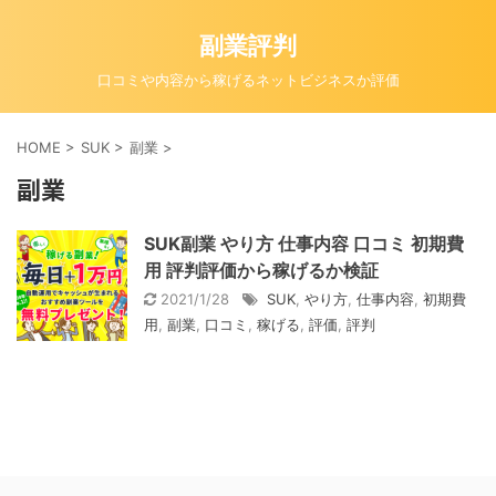
副業評判
口コミや内容から稼げるネットビジネスか評価
HOME
>
SUK
>
副業
>
副業
SUK副業 やり方 仕事内容 口コミ 初期費
用 評判評価から稼げるか検証
2021/1/28
SUK
,
やり方
,
仕事内容
,
初期費
用
,
副業
,
口コミ
,
稼げる
,
評価
,
評判