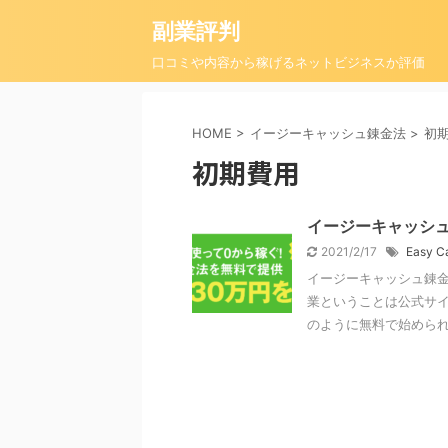
副業評判
口コミや内容から稼げるネットビジネスか評価
HOME
>
イージーキャッシュ錬金法
>
初
初期費用
イージーキャッシュ
2021/2/17
Easy 
イージーキャッシュ錬金
業ということは公式サイ
のように無料で始められる