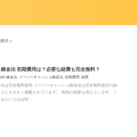
期費用
>
錬金法 初期費用は？必要な経費も完全無料？
Cash 錬金法
,
イージーキャッシュ錬金法
,
初期費用
,
副業
法は完全無料提供 イージーキャッシュ錬金法は完全無料提供の副
トにも大きく掲載されています。 有料の副業も増えている中、こ
というのは利 ...